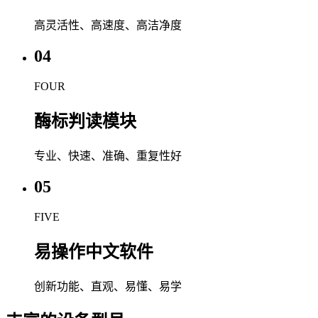
高灵活性、高速度、高洁净度
04
FOUR
酶标判读模块
专业、快速、准确、重复性好
05
FIVE
易操作中文软件
创新功能、直观、易懂、易学