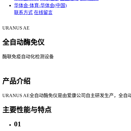
华体会·体育-华体会(中国)
联系方式
在线留言
URANUS AE
全自动酶免仪
酶联免疫自动化检测设备
产品介绍
URANUS AE全自动酶免仪是由爱康公司自主研发生产，全
主要性能与特点
01