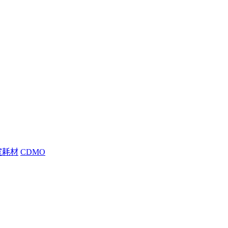
室耗材
CDMO