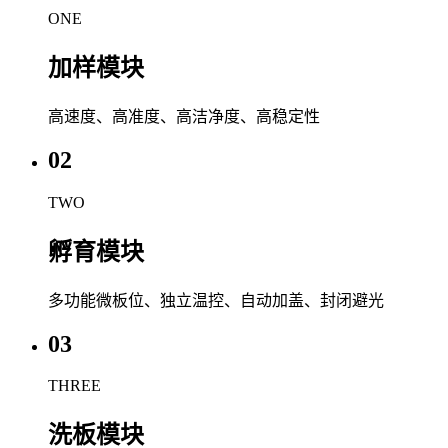
ONE
加样模块
高速度、高准度、高洁净度、高稳定性
02
TWO
孵育模块
多功能微板位、独立温控、自动加盖、封闭避光
03
THREE
洗板模块