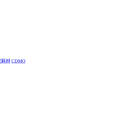
室耗材
CDMO