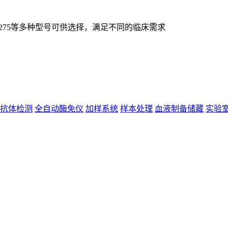
175、275等多种型号可供选择，满足不同的临床需求
抗体检测
全自动酶免仪
加样系统
样本处理
血液制备储藏
实验